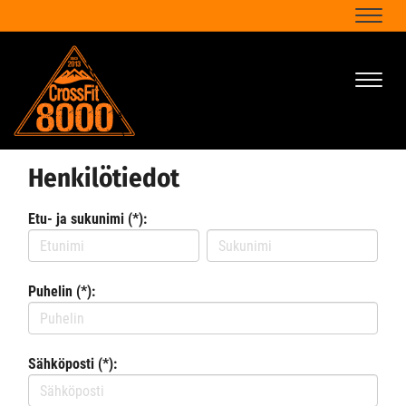
Naviga
Naviga
Henkilötiedot
Etu- ja sukunimi (*):
Puhelin (*):
Sähköposti (*):