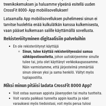
treenikokemuksen ja haluamme ylpeänä esitellä uuden
CrossFit 8000- App mobiilisovelluksen!
Lataamalla App mobiilisovelluksen puhelimeesi sinun ei
tarvitse huolehtia enää kulkulätkän kanssa kulkemisesta,
vaan pääset kulkemaan salille käyttämällä sovellusta.
Rekisteröityminen digitaalisiin palveluihin
En ole rekisteröitynyt käyttäjä
Sinun, tulee käyttää rekisteröityessäsi samaa
sähköpostiosoitetta
, johon uutiskirjeemme sinulle
tulee tai, jota olet käyttänyt verkkokaupassamme.
Näin varmistamme, että järjestelmä ymmärtää
sinun olevan yksi ja sama henkilö. Vältyt myös
tuplapostilta.
Miksi minun pitäisi ladata CrossFit 8000 App?
Voit ostaa suoraan appista jäsenyyden tai muita tuotteita.
Voit varata paikkasi tunnelta appin kautta ja näet
varauksesi myös tiedoistasi, voit myös perua tulosi