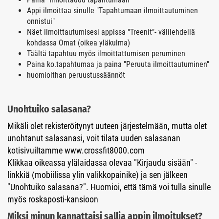
Appi ilmoittaa sinulle "Tapahtumaan ilmoittautuminen
onnistui"
Näet ilmoittautumisesi appissa "Treenit"- välilehdellä
kohdassa Omat (oikea yläkulma)
Täältä tapahtuu myös ilmoittattumisen peruminen
Paina ko.tapahtumaa ja paina "Peruuta ilmoittautuminen"
huomioithan peruustussäännöt
Unohtuiko salasana?
Mikäli olet rekisteröitynyt uuteen järjestelmään, mutta olet
unohtanut salasanasi, voit tilata uuden salasanan
kotisivuiltamme www.crossfit8000.com
Klikkaa oikeassa ylälaidassa olevaa "Kirjaudu sisään" -
linkkiä (mobiilissa ylin valikkopainike) ja sen jälkeen
"Unohtuiko salasana?". Huomioi, että tämä voi tulla sinulle
myös roskaposti-kansioon
Miksi minun kannattaisi sallia appin ilmoitukset?