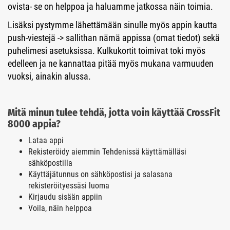
ovista- se on helppoa ja haluamme jatkossa näin toimia.
Lisäksi pystymme lähettämään sinulle myös appin kautta
push-viestejä -> sallithan nämä appissa (omat tiedot) sekä
puhelimesi asetuksissa. Kulkukortit toimivat toki myös
edelleen ja ne kannattaa pitää myös mukana varmuuden
vuoksi, ainakin alussa.
Mitä minun tulee tehdä, jotta voin käyttää CrossFit
8000 appia?
Lataa appi
Rekisteröidy aiemmin Tehdenissä käyttämälläsi
sähköpostilla
​​​​​​​Käyttäjätunnus on sähköpostisi ja salasana
rekisteröityessäsi luoma
Kirjaudu sisään appiin
Voila, näin helppoa