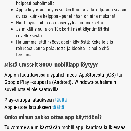
helposti puhelimella
Appia käytetään myös salikorttina ja sillä kuljetaan sisään
ovista, kuinka helppoa - puhelinhan on aina mukana!
Näet myös mihin asti jäsenyytesi on maksettu.
Ja mikäli sinulla on 10x kortti näet käyntimääräsi
sovelluksesta.
Haluamme, että hyödyt appin käytöstä: Kokeile siis
rohkeasti, anna palautetta ja ideoita - sinulle sitä
teemme!
Mistä CrossFit 8000 mobiiliapp löytyy?
App on ladattavissa älypuhelimeesi AppStoresta (iOS) tai
Google Play -kaupasta (Android). Windows-puhelimiin
sovellusta ei ole saatavilla.
Play-kauppa lataukseen
täältä
Apple-store lataukseen
täältä
Onko minun pakko ottaa app käyttööni?
Toivomme sinun käyttävän mobiiliapplikaatiota kulkiessasi