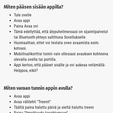
Miten pääsen sisään appilla?
Tule ovelle
Avaa appi
Paina Avaa ovi
Tämä edellyttää, että älypuhelimessasi on sijaintipalvelut
tai Bluetooth-yhteys sallittuna Sovellukselle.
Huomaathan, ettet voi testata oven avaamista esim.
kotoasi.
Mobiilisalikorttisi toimii vain ollessasi avauksen kohteena
olevalla ovella tai portilla.
Appi kertoo, että pääset sisälle ja ovi aukeaa vetämällä-
Helppoa, eikö?
Miten varaan tunnin appin avulla?
Avaa appi
Avaa välilehti "Treenit"
Täältä paina haluttu päivä ja sieltä haluttu treeni
Paina "Ilmoittaudu tapahtumaan"