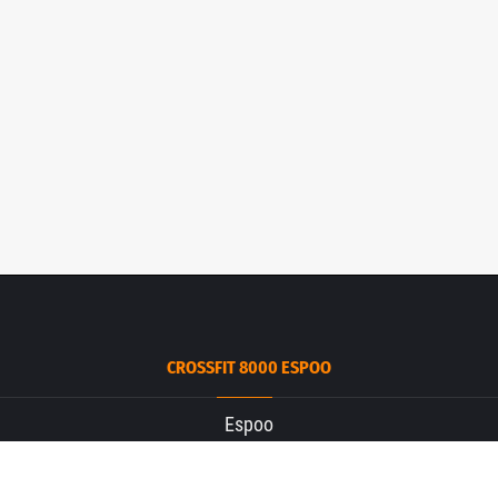
CROSSFIT 8000 ESPOO
Espoo
Ruukintie 3
02330 Espoo