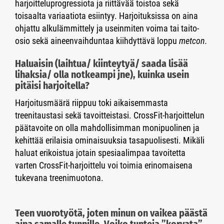
harjoitteluprogressiota ja riittävää toistoa sekä
toisaalta variaatiota esiintyy. Harjoituksissa on aina
ohjattu alkulämmittely ja useinmiten voima tai taito-
osio sekä aineenvaihduntaa kiihdyttävä loppu
metcon.
Haluaisin (laihtua/ kiinteytyä/ saada lisää
lihaksia/ olla notkeampi jne), kuinka usein
pitäisi harjoitella?
Harjoitusmäärä riippuu toki aikaisemmasta
treenitaustasi sekä tavoitteistasi. CrossFit-harjoittelun
päätavoite on olla mahdollisimman monipuolinen ja
kehittää erilaisia ominaisuuksia tasapuolisesti. Mikäli
haluat erikoistua jotain spesiaalimpaa tavoitetta
varten CrossFit-harjoittelu voi toimia erinomaisena
tukevana treenimuotona.
Teen vuorotyötä, joten minun on vaikea päästä