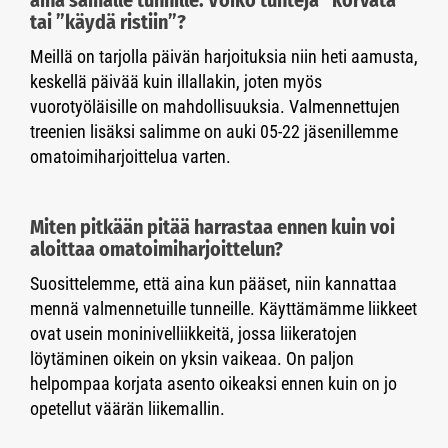
aina samalle tunnille. Voiko tunteja ”korvata”
tai ”käydä ristiin”?
Meillä on tarjolla päivän harjoituksia niin heti aamusta,
keskellä päivää kuin illallakin, joten myös
vuorotyöläisille on mahdollisuuksia. Valmennettujen
treenien lisäksi salimme on auki 05-22 jäsenillemme
omatoimiharjoittelua varten.
Miten pitkään pitää harrastaa ennen kuin voi
aloittaa omatoimiharjoittelun?
Suosittelemme, että aina kun pääset, niin kannattaa
mennä valmennetuille tunneille. Käyttämämme liikkeet
ovat usein moninivelliikkeitä, jossa liikeratojen
löytäminen oikein on yksin vaikeaa. On paljon
helpompaa korjata asento oikeaksi ennen kuin on jo
opetellut väärän liikemallin.