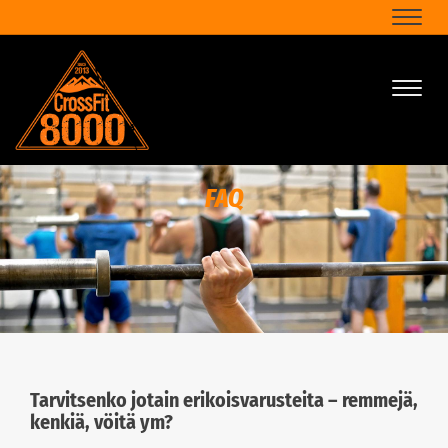
Naviga
Naviga
FAQ
Tarvitsenko jotain erikoisvarusteita – remmejä,
kenkiä, vöitä ym?