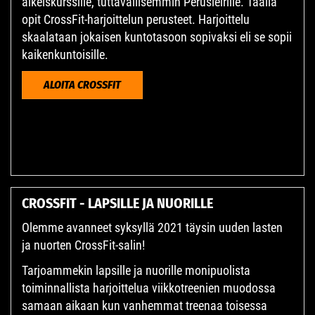
alkeiskurssille, tuttavallisemmin Perusleirille. Täällä
opit CrossFit-harjoittelun perusteet. Harjoittelu
skaalataan jokaisen kuntotasoon sopivaksi eli se sopii
kaikenkuntoisille.
ALOITA CROSSFIT
CROSSFIT - LAPSILLE JA NUORILLE
Olemme avanneet syksyllä 2021 täysin uuden lasten
ja nuorten CrossFit-salin!
Tarjoammekin lapsille ja nuorille monipuolista
toiminnallista harjoittelua viikkotreenien muodossa
samaan aikaan kun vanhemmat treenaa toisessa