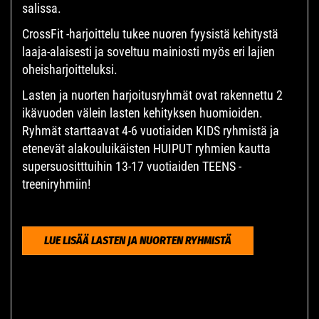
salissa.
CrossFit -harjoittelu tukee nuoren fyysistä kehitystä
laaja-alaisesti ja soveltuu mainiosti myös eri lajien
oheisharjoitteluksi.
Lasten ja nuorten harjoitusryhmät ovat rakennettu 2
ikävuoden välein lasten kehityksen huomioiden.
Ryhmät starttaavat 4-6 vuotiaiden KIDS ryhmistä ja
etenevät alakouluikäisten HUIPUT ryhmien kautta
supersuositttuihin 13-17 vuotiaiden TEENS -
treeniryhmiin!
LUE LISÄÄ LASTEN JA NUORTEN RYHMISTÄ