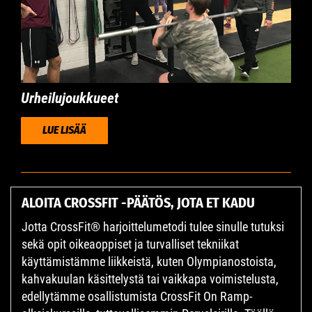
Urheilujoukkueet
LUE LISÄÄ
ALOITA CROSSFIT -PÄÄTÖS, JOTA ET KADU
Jotta CrossFit® harjoittelumetodi tulee sinulle tutuksi
sekä opit oikeaoppiset ja turvalliset tekniikat
käyttämistämme liikkeistä, kuten Olympianostoista,
kahvakuulan käsittelystä tai vaikkapa voimistelusta,
edellytämme osallistumista CrossFit On Ramp-