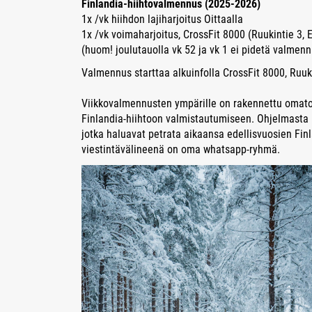
Finlandia-hiihtovalmennus (2025-2026)
1x /vk hiihdon lajiharjoitus Oittaalla
1x /vk voimaharjoitus, CrossFit 8000 (Ruukintie 3, 
(huom! joulutauolla vk 52 ja vk 1 ei pidetä valmen
Valmennus starttaa alkuinfolla CrossFit 8000, Ruuk
Viikkovalmennusten ympärille on rakennettu omatoi
Finlandia-hiihtoon valmistautumiseen. Ohjelmasta lö
jotka haluavat petrata aikaansa edellisvuosien Fin
viestintävälineenä on oma whatsapp-ryhmä.