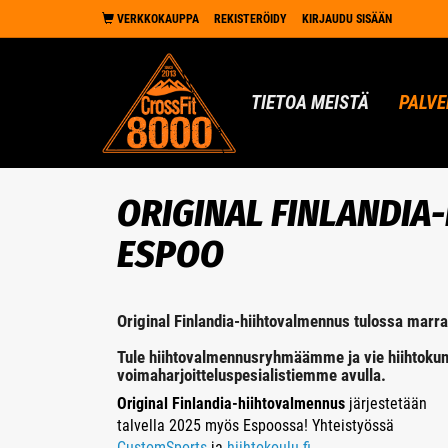
VERKKOKAUPPA
REKISTERÖIDY
KIRJAUDU SISÄÄN
TIETOA MEISTÄ
PALVE
ORIGINAL FINLANDIA
ESPOO
Original Finlandia-hiihtovalmennus tulossa ma
​​​​​​​Tule hiihtovalmennusryhmäämme ja vie hiihtoku
voimaharjoitteluspesialistiemme avulla.
Original Finlandia-hiihtovalmennus
järjestetään
talvella 2025 myös Espoossa! Yhteistyössä
CustomSports
ja
hiihtokoulu.fi