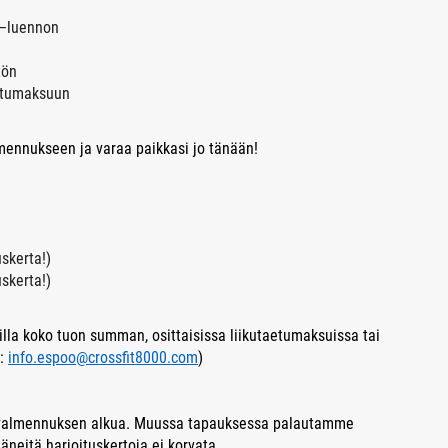
 –luennon
tön
istumaksuun
mennukseen ja varaa paikkasi jo tänään!
skerta!)
skerta!)
lla koko tuon summan, osittaisissa liikutaetumaksuissa tai
ä:
info.espoo@crossfit8000.com
)
n valmennuksen alkua. Muussa tapauksessa palautamme
neitä harjoituskertoja ei korvata.