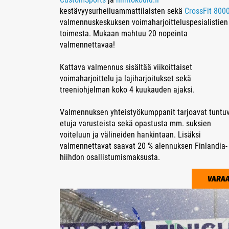
kestävyysurheiluammattilaisten sekä
CrossFit 800
valmennuskeskuksen voimaharjoitteluspesialistien
toimesta. Mukaan mahtuu 20 nopeinta
valmennettavaa!
Kattava valmennus sisältää viikoittaiset
voimaharjoittelu ja lajiharjoitukset sekä
treeniohjelman koko 4 kuukauden ajaksi.
Valmennuksen yhteistyökumppanit tarjoavat tuntu
etuja varusteista sekä opastusta mm. suksien
voiteluun ja välineiden hankintaan. Lisäksi
valmennettavat saavat 20 % alennuksen Finlandia-
hiihdon osallistumismaksusta.
VARAA