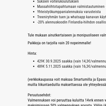
Suksien voitelukoulutuksen
Massahiihtotapahtumaan valmistautuminen
Yhteistyökumppanialennuksia varusteista
Treeniryhmän tuen ja whatsapp kanavan käy
-20% alennuskoodin Finlandia-hiihdon osall
Tule mukaan ainutkertaiseen ja monipuoliseen val
Paikkoja on tarjolla vain 20 nopeimmalle!
Hinta:
429€ 30.9.2025 saakka (vain 14,3€/valmennu
489€ 5.11.2025 saakka (vain 16,3€/valmennu
(verkkokaupassa voit maksaa Smartumilla ja Epassi
muilla liikuntaeduilla maksettaessa ole yhteydess
Peruutusehdot:
Valmennuksen voi peruuttaa kuluitta 14vrk enne
maksimissaan 50% valmennuksen arvosta. Väliin jää