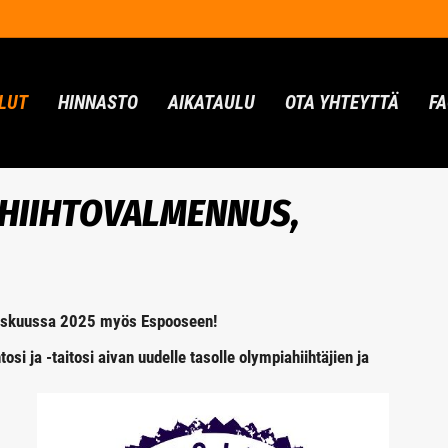
LUT
HINNASTO
AIKATAULU
OTA YHTEYTTÄ
F
-HIIHTOVALMENNUS,
rraskuussa 2025 myös Espooseen!
ntosi ja -taitosi aivan uudelle tasolle olympiahiihtäjien ja