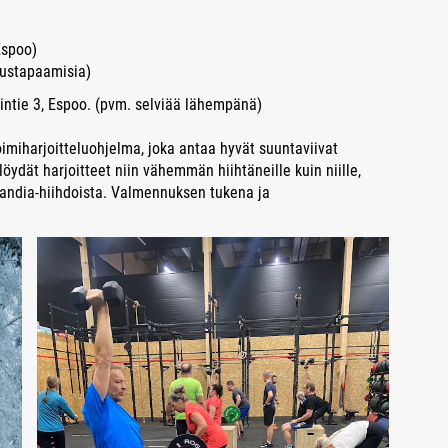
Espoo)
nustapaamisia)
intie 3, Espoo. (pvm. selviää lähempänä)
miharjoitteluohjelma, joka antaa hyvät suuntaviivat
ydät harjoitteet niin vähemmän hiihtäneille kuin niille,
landia-hiihdoista. Valmennuksen tukena ja