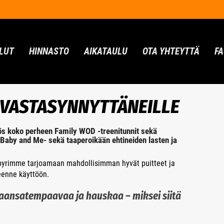
LUT
HINNASTO
AIKATAULU
OTA YHTEYTTÄ
F
A VASTASYNNYTTÄNEILLE
s koko perheen Family WOD -treenitunnit sekä
 Baby and Me- sekä taaperoikään ehtineiden lasten ja
yrimme tarjoamaan mahdollisimman hyvät puitteet ja
enne käyttöön.
kaansatempaavaa ja hauskaa – miksei siitä