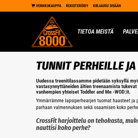
VERKKOKAUPPA
REKISTERÖIDY
KIRJAUDU SISÄÄN
TIETOA MEISTÄ
PALVE
TUNNIT PERHEILLE J
Uudessa treenitilassamme pidetään syksyllä myö
vastasynnyttäneiden äitien treenaamista tukevat
vanhempien yhteiset Toddler and Me -WOD:it.
Ymmärrämme lapsiperhearjen tuomat haasteet ja p
parhaan valmennuksen sekä osaamisen koko perhe
CrossFit harjoittelu on tehokasta, mu
nauttisi koko perhe?