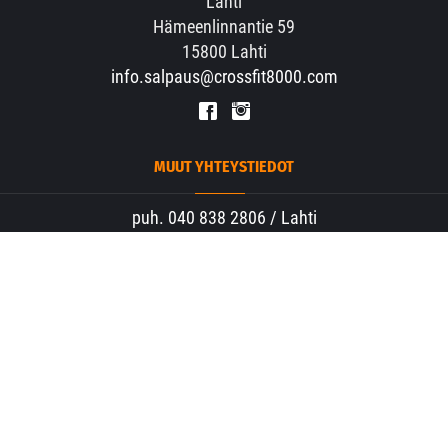
Lahti
Hämeenlinnantie 59
15800 Lahti
info.salpaus@crossfit8000.com
MUUT YHTEYSTIEDOT
puh. 040 838 2806 / Lahti
puh. 040 706 0209 / Espoo
© CrossFit 8000
| Toiminnanohjausjärjestelmä
WiseGym
powered by
WiseNetwork
CrossFit® is a registered trade mark of CrossFit, Inc.