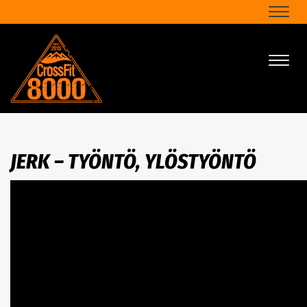
Naviga
Naviga
JERK – TYÖNTÖ, YLÖSTYÖNTÖ