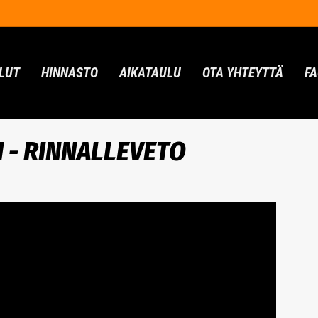
LUT
HINNASTO
AIKATAULU
OTA YHTEYTTÄ
F
N - RINNALLEVETO