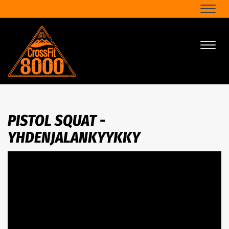
Naviga
Naviga
PISTOL SQUAT -
YHDENJALANKYYKKY