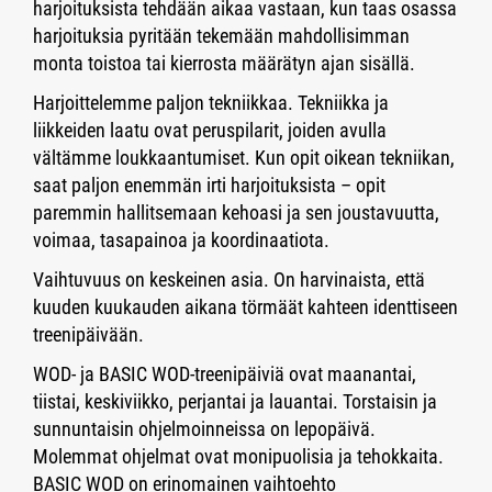
harjoituksista tehdään aikaa vastaan, kun taas osassa
harjoituksia pyritään tekemään mahdollisimman
monta toistoa tai kierrosta määrätyn ajan sisällä.
Harjoittelemme paljon tekniikkaa. Tekniikka ja
liikkeiden laatu ovat peruspilarit, joiden avulla
vältämme loukkaantumiset. Kun opit oikean tekniikan,
saat paljon enemmän irti harjoituksista – opit
paremmin hallitsemaan kehoasi ja sen joustavuutta,
voimaa, tasapainoa ja koordinaatiota.
Vaihtuvuus on keskeinen asia. On harvinaista, että
kuuden kuukauden aikana törmäät kahteen identtiseen
treenipäivään.
WOD- ja BASIC WOD-treenipäiviä ovat maanantai,
tiistai, keskiviikko, perjantai ja lauantai. Torstaisin ja
sunnuntaisin ohjelmoinneissa on lepopäivä.
Molemmat ohjelmat ovat monipuolisia ja tehokkaita.
BASIC WOD on erinomainen vaihtoehto