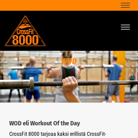
Naviga
Naviga
WOD
WOD eli Workout Of the Day
CrossFit 8000 tarjoaa kaksi erillistä CrossFit-