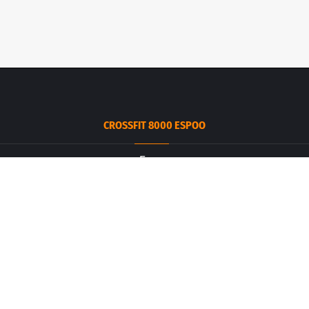
CROSSFIT 8000 ESPOO
Espoo
Ruukintie 3
02330 Espoo
info.espoo@crossfit8000.com
CROSSFIT 8000 SALPAUS