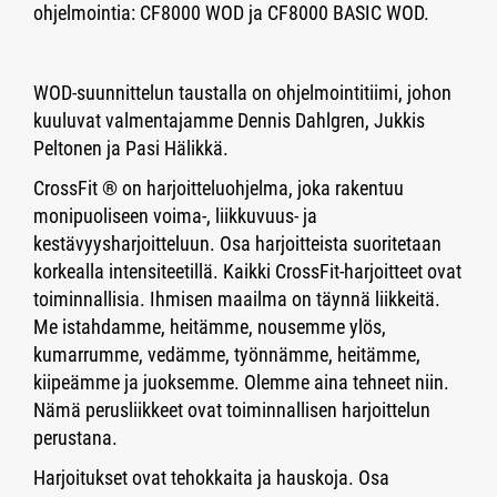
ohjelmointia: CF8000 WOD ja CF8000 BASIC WOD.
WOD-suunnittelun taustalla on ohjelmointitiimi, johon
kuuluvat valmentajamme Dennis Dahlgren, Jukkis
Peltonen ja Pasi Hälikkä.
CrossFit ® on harjoitteluohjelma, joka rakentuu
monipuoliseen voima-, liikkuvuus- ja
kestävyysharjoitteluun. Osa harjoitteista suoritetaan
korkealla intensiteetillä. Kaikki CrossFit-harjoitteet ovat
toiminnallisia. Ihmisen maailma on täynnä liikkeitä.
Me istahdamme, heitämme, nousemme ylös,
kumarrumme, vedämme, työnnämme, heitämme,
kiipeämme ja juoksemme. Olemme aina tehneet niin.
Nämä perusliikkeet ovat toiminnallisen harjoittelun
perustana.
Harjoitukset ovat tehokkaita ja hauskoja. Osa