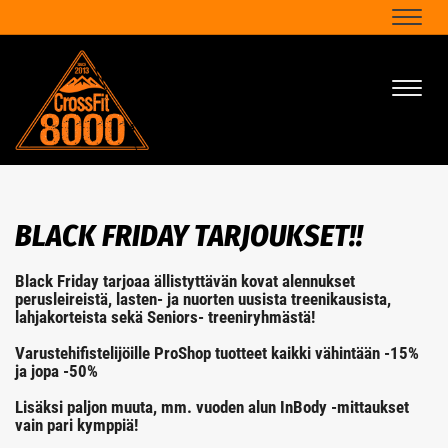
Naviga
Naviga
BLACK FRIDAY TARJOUKSET!!
Black Friday tarjoaa ällistyttävän kovat alennukset
perusleireistä, lasten- ja nuorten uusista treenikausista,
lahjakorteista sekä Seniors- treeniryhmästä!
Varustehifistelijöille ProShop tuotteet kaikki vähintään -15%
ja jopa -50%
Lisäksi paljon muuta, mm. vuoden alun InBody -mittaukset
vain pari kymppiä!