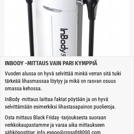
INBODY -MITTAUS VAIN PARI KYMPPIÄ
Vuoden alussa on hyvä selvittää minkä verran sitä tuiki
tärkeää lihasmassaa löytyy ja mikä on rasvan osuus
omassa kehossa.
InBody -mittaus laittaa faktat pöytään ja on hyvä
selvittämään esimerkiksi lihastasapainon puolieroja.
Osta mittaus Black Friday -tarjouksesta suoraan
verkkokaupastamme ja varaa aika mittaukseen
sähköpostitse: info.espoo@crossfit8000.com