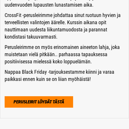
uudenvuoden lupausten lunastamisen aika.
CrossFit -perusleirimme johdattaa sinut ruotuun hyvien ja
terveellisten valintojen äärelle. Kurssin aikana opit
nauttimaan uudesta liikuntamuodosta ja parannat
kondistasi takuuvarmasti.
Perusleirimme on myös erinomainen aineeton lahja, joka
muistetaan vielä pitkään.. parhaassa tapauksessa
positiivisessa mielessä koko loppuelämän.
Nappaa Black Friday -tarjouksestamme kiinni ja varaa
paikkasi ennen kuin se on liian myöhäistä!
PERUSLEIRIT LÖYDÄT TÄSTÄ