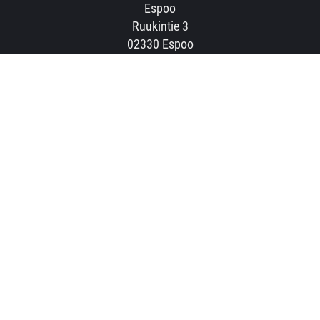
Espoo
Ruukintie 3
02330 Espoo
info.espoo@crossfit8000.com
CROSSFIT 8000 SALPAUS
Lahti
Hämeenlinnantie 59
15800 Lahti
info.salpaus@crossfit8000.com
MUUT YHTEYSTIEDOT
puh. 040 838 2806 / Lahti