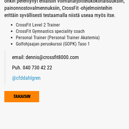
onkin perehtynyt erilaisiin voimaharjoittelukokonaisuuksiin,
painonnostovalmennuksiin, CrossFit -ohjelmointeihin
erittäin syvällisesti testaamalla niistä useaa myös itse.
CrossFit Level 2 Trainer
CrossFit Gymnastics speciality coach
Personal Trainer (Personal Trainer Akatemia)
Golfohjaajan peruskurssi (GOPK) Taso 1
email: dennis@crossfit8000.com
Puh. 040 730 42 22
@cfddahlgren
TAKAISIN