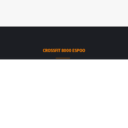
CROSSFIT 8000 ESPOO
Espoo
Ruukintie 3
02330 Espoo
info.espoo@crossfit8000.com
CROSSFIT 8000 SALPAUS
Lahti