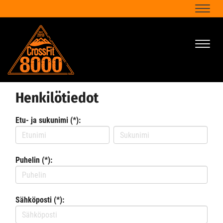
Naviga
Naviga
Henkilötiedot
Etu- ja sukunimi (*):
Puhelin (*):
Sähköposti (*):