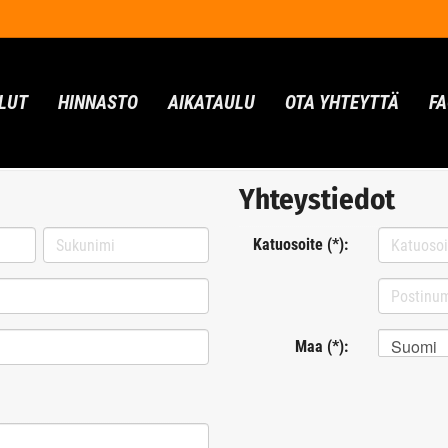
LUT
HINNASTO
AIKATAULU
OTA YHTEYTTÄ
F
Yhteystiedot
Katuosoite (*):
Suomi
Maa (*):