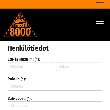
Naviga
Naviga
Henkilötiedot
Etu- ja sukunimi (*):
Puhelin (*):
Sähköposti (*):