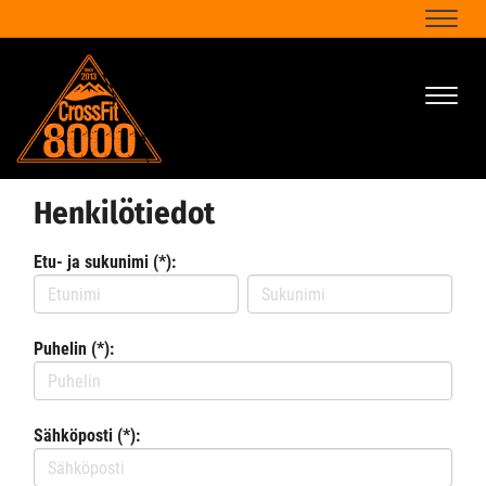
Naviga
Naviga
Henkilötiedot
Etu- ja sukunimi (*):
Puhelin (*):
Sähköposti (*):